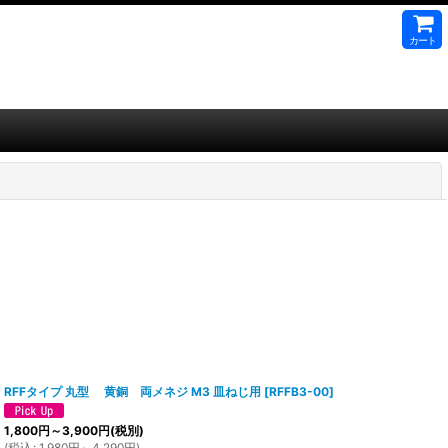
カート
閉じる
RFFタイプ 丸型 黄銅 両メネジ M3 皿ねじ用
[
RFFB3-00
]
1,800
円
～3,900
円
(税別)
(
税込
:
1,980
円
～4,290
円
)