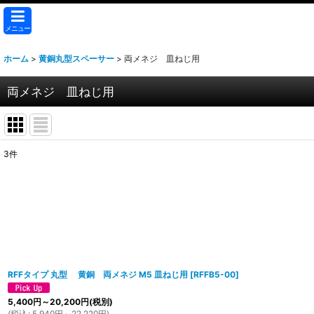
メニュー
ホーム
>
黄銅丸型スペーサー
>
両メネジ 皿ねじ用
両メネジ 皿ねじ用
3
件
表示数
:
並び順
:
RFFタイプ 丸型 黄銅 両メネジ M5 皿ねじ用
[
RFFB5-00
]
5,400
円
～20,200
円
(税別)
(
税込
:
5,940
円
～22,220
円
)