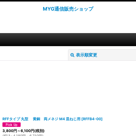
MYG通信販売ショップ
表示順変更
絞り込む
RFFタイプ 丸型 黄銅 両メネジ M4 皿ねじ用
[
RFFB4-00
]
3,800
円
～6,100
円
(税別)
(
税込
:
4,180
円
～6,710
円
)