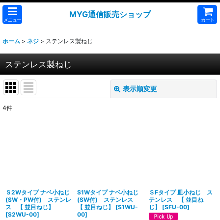
MYG通信販売ショップ
メニュー
カート
ホーム
>
ネジ
>
ステンレス製ねじ
ステンレス製ねじ
表示順変更
閉じる
4
件
表示数
:
並び順
:
絞り込む
Ｓ2Wタイプ ナベ小ねじ
S1Wタイプ ナベ小ねじ
ＳFタイプ 皿小ねじ ス
(SW・PW付) ステンレ
(SW付) ステンレス
テンレス 【 並目ね
ス 【 並目ねじ】
【 並目ねじ】
[
S1WU-
じ】
[
SFU-00
]
[
S2WU-00
]
00
]