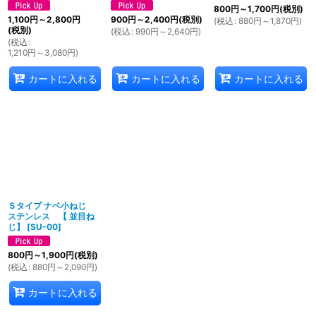
800
円
～1,700
円
(税別)
1,100
円
～2,800
円
900
円
～2,400
円
(税別)
(
税込
:
880
円
～1,870
円
)
(税別)
(
税込
:
990
円
～2,640
円
)
(
税込
:
1,210
円
～3,080
円
)
カートに入れる
カートに入れる
カートに入れる
Ｓタイプ ナベ小ねじ
ステンレス 【 並目ね
じ】
[
SU-00
]
800
円
～1,900
円
(税別)
(
税込
:
880
円
～2,090
円
)
カートに入れる