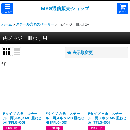
MYG通信販売ショップ
メニュー
カート
ホーム
>
スチール六角スペーサー
>
両メネジ 皿ねじ用
両メネジ 皿ねじ用
表示順変更
閉じる
6
件
表示数
:
並び順
:
絞り込む
Fタイプ 六角 スチー
Fタイプ 六角 スチー
Fタイプ 六角 スチー
ル 両メネジ M8 皿ねじ
ル 両メネジ M6 皿ねじ
ル 両メネジ M5 皿ねじ
用
[
FFL8-00
]
用
[
FFL6-00
]
用
[
FFL5-00
]