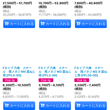
27,500
円
～51,700
円
10,700
円
～52,800
円
7,800
円
～40,600
円
(税別)
(税別)
(税別)
(
税込
:
(
税込
:
(
税込
:
30,250
円
～56,870
円
)
11,770
円
～58,080
円
)
8,580
円
～44,660
円
)
カートに入れる
カートに入れる
カートに入れる
Fタイプ 六角 スチー
Fタイプ 六角 スチー
Fタイプ 六角 スチー
ル 両メネジ M4 皿ねじ
ル 両メネジ M3 皿ねじ
ル 両メネジ M2.6 皿ね
用
[
FFL4-00
]
用
[
FFL3-00
]
じ用
[
FFL26-00
]
6,300
円
～10,500
円
3,700
円
～6,100
円
3,200
円
～7,400
円
(税別)
(税別)
(税別)
(
税込
:
(
税込
:
(
税込
:
6,930
円
～11,550
円
)
4,070
円
～6,710
円
)
3,520
円
～8,140
円
)
カートに入れる
カートに入れる
カートに入れる