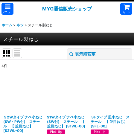
MYG通信販売ショップ
メニュー
カート
ホーム
>
ネジ
>
スチール製ねじ
スチール製ねじ
表示順変更
閉じる
4
件
表示数
:
並び順
:
絞り込む
Ｓ2Wタイプ ナベ小ねじ
S1Wタイプ ナベ小ねじ
ＳFタイプ 皿小ねじ ス
(SW・PW付) スチー
(SW付) スチール 【
チール 【 並目ねじ】
ル 【 並目ねじ】
並目ねじ】
[
S1WL-00
]
[
SFL-00
]
[
S2WL-00
]