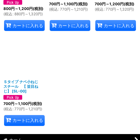
700
円
～1,100
円
(税別)
700
円
～1,200
円
(税別)
800
円
～1,200
円
(税別)
(
税込
:
770
円
～1,210
円
)
(
税込
:
770
円
～1,320
円
)
(
税込
:
880
円
～1,320
円
)
カートに入れる
カートに入れる
カートに入れる
Ｓタイプ ナベ小ねじ
スチール 【 並目ね
じ】
[
SL-00
]
700
円
～1,100
円
(税別)
(
税込
:
770
円
～1,210
円
)
カートに入れる
ホーム