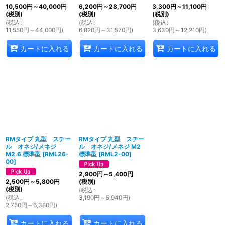
10,500
円
～40,000
円
6,200
円
～28,700
円
3,300
円
～11,100
円
(税別)
(税別)
(税別)
(
税込
:
(
税込
:
(
税込
:
11,550
円
～44,000
円
)
6,820
円
～31,570
円
)
3,630
円
～12,210
円
)
カートに入れる
カートに入れる
カートに入れる
RMタイプ 丸型 スチー
RMタイプ 丸型 スチー
ル オネジ/メネジ
ル オネジ/メネジ M2
M2.6 標準型
[
RML26-
標準型
[
RML2-00
]
00
]
2,900
円
～5,400
円
2,500
円
～5,800
円
(税別)
(税別)
(
税込
:
(
税込
:
3,190
円
～5,940
円
)
2,750
円
～6,380
円
)
カートに入れる
カートに入れる