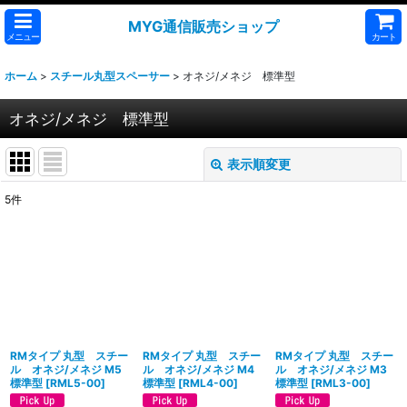
MYG通信販売ショップ
メニュー
カート
ホーム
>
スチール丸型スペーサー
>
オネジ/メネジ 標準型
オネジ/メネジ 標準型
表示順変更
閉じる
5
件
表示数
:
並び順
:
絞り込む
RMタイプ 丸型 スチー
RMタイプ 丸型 スチー
RMタイプ 丸型 スチー
ル オネジ/メネジ M5
ル オネジ/メネジ M4
ル オネジ/メネジ M3
標準型
[
RML5-00
]
標準型
[
RML4-00
]
標準型
[
RML3-00
]