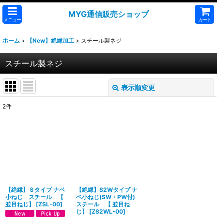
MYG通信販売ショップ
メニュー
カート
ホーム
>
【New】絶縁加工
>
スチール製ネジ
スチール製ネジ
表示順変更
閉じる
2
件
表示数
:
並び順
:
絞り込む
【絶縁】Ｓタイプ ナベ
【絶縁】S2Wタイプ ナ
小ねじ スチール 【
ベ小ねじ(SW・PW付)
並目ねじ】
[
ZSL-00
]
スチール 【 並目ね
じ】
[
ZS2WL-00
]