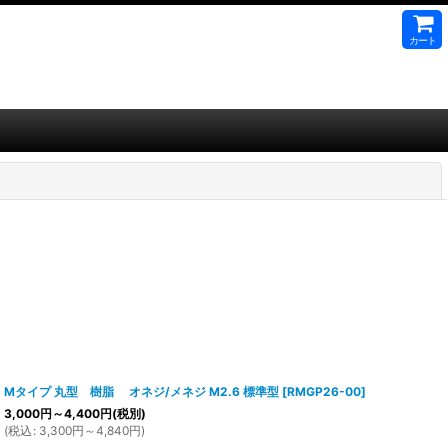
カート
閉じる
Mタイプ 丸型 樹脂 オネジ/メネジ M2.6 標準型
[
RMGP26-00
]
3,000
円
～4,400
円
(税別)
(
税込
:
3,300
円
～4,840
円
)