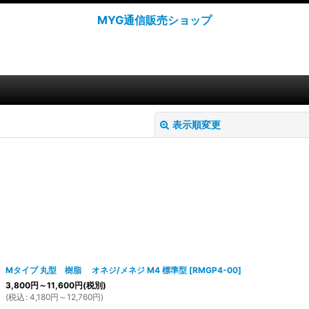
MYG通信販売ショップ
表示順変更
絞り込む
Mタイプ 丸型 樹脂 オネジ/メネジ M4 標準型
[
RMGP4-00
]
3,800
円
～11,600
円
(税別)
(
税込
:
4,180
円
～12,760
円
)