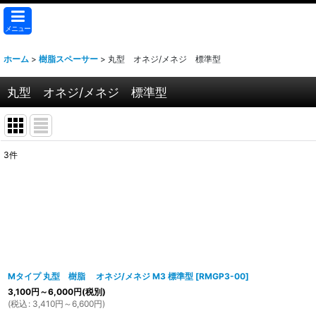
メニュー
ホーム
>
樹脂スペーサー
>
丸型 オネジ/メネジ 標準型
丸型 オネジ/メネジ 標準型
3
件
表示数
:
並び順
:
Mタイプ 丸型 樹脂 オネジ/メネジ M3 標準型
[
RMGP3-00
]
3,100
円
～6,000
円
(税別)
(
税込
:
3,410
円
～6,600
円
)