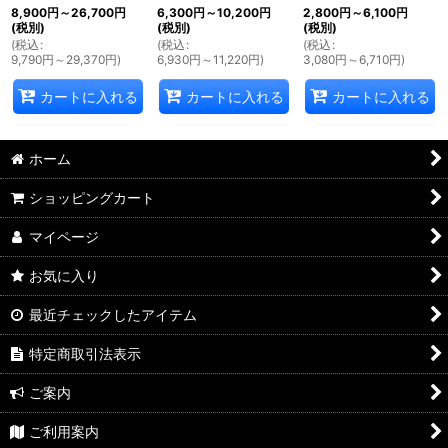
8,900
円
～26,700
円
6,300
円
～10,200
円
2,800
円
～6,100
円
(税別)
(税別)
(税別)
(
税込
:
(
税込
:
(
税込
:
9,790
円
～29,370
円
)
6,930
円
～11,220
円
)
3,080
円
～6,710
円
)
カートに入れる
カートに入れる
カートに入れる
ホーム
ショッピングカート
マイページ
お気に入り
最近チェックしたアイテム
特定商取引法表示
ご案内
ご利用案内