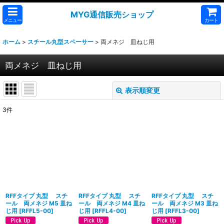
MYG通信販売ショップ
メニュー
カート
ホーム
>
スチール丸型スペーサー
>
両メネジ 皿ねじ用
両メネジ 皿ねじ用
表示順変更
閉じる
3
件
表示数
:
並び順
:
絞り込む
RFFタイプ 丸型 スチ
RFFタイプ 丸型 スチ
RFFタイプ 丸型 スチ
ール 両メネジ M5 皿ね
ール 両メネジ M4 皿ね
ール 両メネジ M3 皿ね
じ用
[
RFFL5-00
]
じ用
[
RFFL4-00
]
じ用
[
RFFL3-00
]