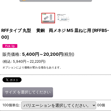
RFFタイプ 丸型 黄銅 両メネジ M5 皿ねじ用
[
RFFB5-
00
]
販売価格
:
5,400
円
～20,200
円
(税別)
(
税込
:
5,940
円
～22,220
円
)
オプションにより価格が変わる場合もあります。
サイズ
を選択してください
100個単位
:
00個