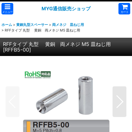
MYG通信販売ショップ
メニュー
カート
ホーム
>
黄銅丸型スペーサー
>
両メネジ 皿ねじ用
>
RFFタイプ 丸型 黄銅 両メネジ M5 皿ねじ用
RFFタイプ 丸型 黄銅 両メネジ M5 皿ねじ用
[
RFFB5-00
]